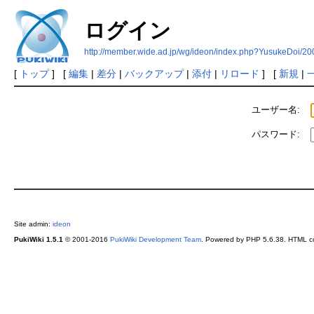
ログイン
http://member.wide.ad.jp/wg/ideon/index.php?YusukeDoi/2
[
トップ
] [
編集
|
差分
|
バックアップ
|
添付
|
リロード
] [
新規
|
ユーザー名:
パスワード:
Site admin:
ideon
PukiWiki 1.5.1
© 2001-2016
PukiWiki Development Team
. Powered by PHP 5.6.38. HTML co