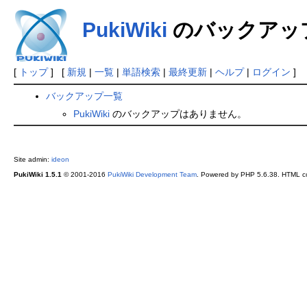
PukiWiki
のバックアッ
[
トップ
] [
新規
|
一覧
|
単語検索
|
最終更新
|
ヘルプ
|
ログイン
]
バックアップ一覧
PukiWiki
のバックアップはありません。
Site admin:
ideon
PukiWiki 1.5.1
© 2001-2016
PukiWiki Development Team
. Powered by PHP 5.6.38. HTML co