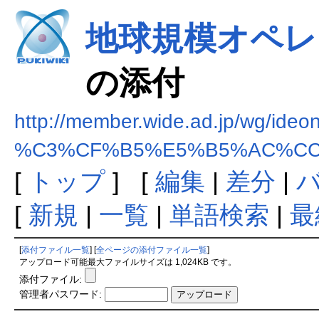
地球規模オペレ
の添付
http://member.wide.ad.jp/wg/ideo
%C3%CF%B5%E5%B5%AC%CC
[
トップ
] [
編集
|
差分
|
[
新規
|
一覧
|
単語検索
|
最
[
添付ファイル一覧
] [
全ページの添付ファイル一覧
]
アップロード可能最大ファイルサイズは 1,024KB です。
添付ファイル:
管理者パスワード: