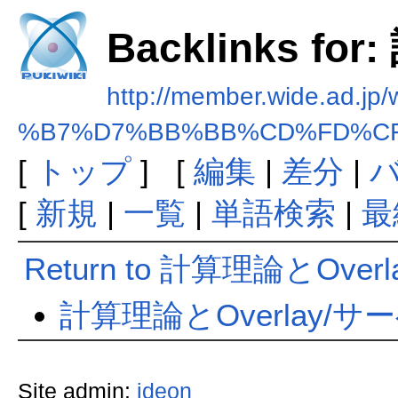
Backlinks fo
http://member.wide.ad.jp
%B7%D7%BB%BB%CD%FD%CF%
[
トップ
] [
編集
|
差分
|
[
新規
|
一覧
|
単語検索
|
最
Return to 計算理論とOverl
計算理論とOverlay/
Site admin:
ideon