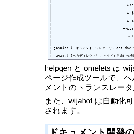
|                                  |

|                                  +-w
|                                  |

|                                  +-wi
|                                  |

|                                  +-w
|                                  |

|                                  +-
|                                  |

|                                  +-xm
|

|

+-javadoc (ドキュメントディレクトリ; ant do
|

+-javaout (出力ディレクトリ; ビルドする前に作
helpgen と omelets 
ページ作成ツールで、ヘ
メントのトランスレータが現
また、wijabot は自動化
されます。
ドキュメント開発