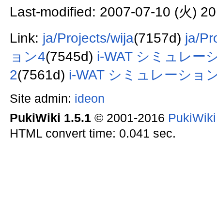
Last-modified: 2007-07-10 (火) 20
Link:
ja/Projects/wija
(7157d)
ja/Pr
ョン4
(7545d)
i-WAT シミュレー
2
(7561d)
i-WAT シミュレーショ
Site admin:
ideon
PukiWiki 1.5.1
© 2001-2016
PukiWik
HTML convert time: 0.041 sec.