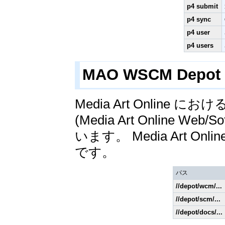
p4 submit
p4 sync
p4 user
p4 users
MAO WSCM Depo
Media Art Online に
(Media Art Online Web/
います。 Media Art O
です。
パス
//depot/wcm/...
//depot/scm/...
//depot/docs/...