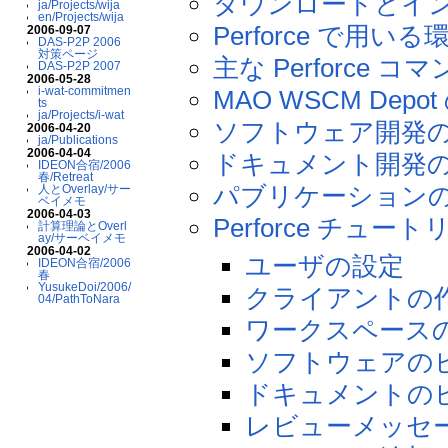
ダウンロードとイ
ja/Projects/wija
en/Projects/wija
Perforce で用い
2006-09-07
DAS-P2P 2006
対策ページ
主な Perforce コ
DAS-P2P 2007
2006-05-28
i-wat-commitmen
MAO WSCM Depo
ts
ja/Projects/i-wat
ソフトウェア開発
2006-04-20
ja/Publications
2006-04-04
ドキュメント開発
IDEON合宿/2006
春/Retreat
パブリケーション
人とOverlay/サー
ベイメモ
2006-04-03
Perforce チュー
計算理論とOverl
ay/サーベイメモ
2006-04-02
ユーザの設定
IDEON合宿/2006
春
YusukeDoi/2006/
クライアントの
04/PathToNara
ワークスペース
ソフトウェアの
ドキュメントの
レビューメッセ