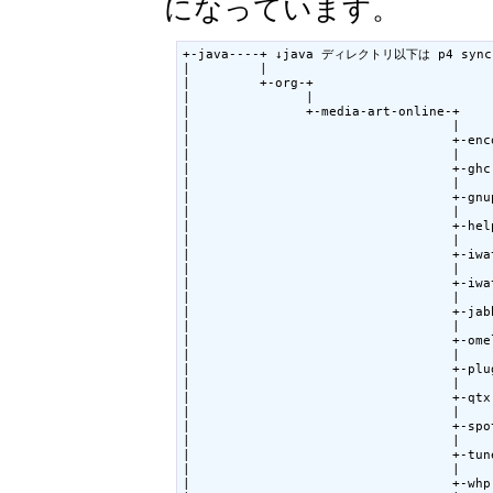
になっています。
+-java----+ ↓java ディレクトリ以下は p4 s
|         |

|         +-org-+

|               |

|               +-media-art-online-+

|                                  |

|                                  +-
|                                  |

|                                  +-gh
|                                  |

|                                  +-gn
|                                  |

|                                  +-
|                                  |

|                                  +-iw
|                                  |

|                                  +-
|                                  |

|                                  +-ja
|                                  |    
|                                  +-om
|                                  |

|                                  +-
|                                  |

|                                  +-qt
|                                  |

|                                  +-sp
|                                  |

|                                  +-tu
|                                  |

|                                  +-wh