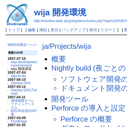
wija 開発環境
http://member.wide.ad.jp/wg/ideon/index.php?wija
[
トップ
] [
編集
|
凍結
|
差分
|
バックアップ
|
添付
|
リロード
] [
ja/Projects/wija
WIDE内限定ページ
最新の20件
概要
2007-07-10
wija developmen
t environment
Nightly build (夜ご
wija 開発環境
2007-07-04
wija-to-do
ソフトウェア開発
2007-06-10
Overlay GHC
ドキュメント開発
2007-05-12
Overlay GHC/Tut
orial
開発ツール
2007-04-11
地球規模オペレ
ーティングシス
Perforce の導入と設定
テム
IDEON合宿/2007
春
Perforce の概要
2007-04-09
FrontPage
2007-01-05