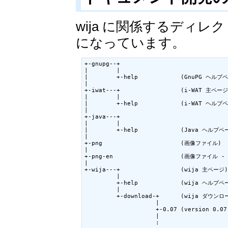
wija に関係するディレクトリ
になっています。
+-gnupg--+

|        |

|        +-help            (GnuPG ヘルプペ
|

+-iwat---+                 (i-WAT 主ページ)
|        |

|        +-help            (i-WAT ヘルプペ
|

+-java---+

|        |

|        +-help            (Java ヘルプペー
|

+-png                      (画像ファイル)

|

+-png-en                   (画像ファイル -
|

+-wija---+                 (wija 主ページ)

         |

         +-help            (wija ヘルプペー
         |

         +-download-+      (wija ダウン
                    |

                    +-0.07 (version 0
                    |

                    :